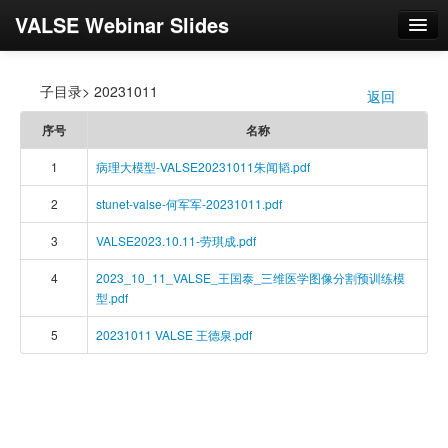
VALSE Webinar Slides
登录
子目录> 20231011
返回
/
序号
名称
1
病理大模型-VALSE20231011朱闻韬.pdf
2
stunet-valse-何军军-20231011.pdf
3
VALSE2023.10.11-劳琪成.pdf
4
2023_10_11_VALSE_王国泰_三维医学图像分割预训练模
型.pdf
5
20231011 VALSE 王德泉.pdf