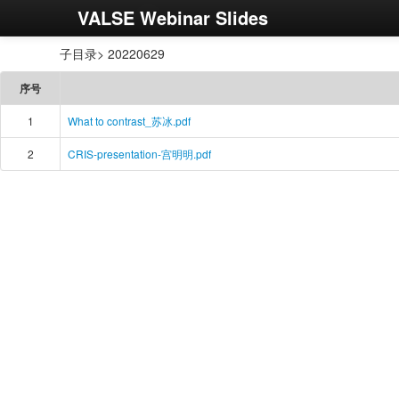
VALSE Webinar Slides
子目录> 20220629
序号
1
What to contrast_苏冰.pdf
2
CRIS-presentation-宫明明.pdf