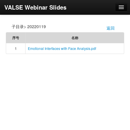
VALSE Webinar Slides
登录
子目录> 20220119
返回
/
序号
名称
1
Emotional Interfaces with Face Analysis.pdf