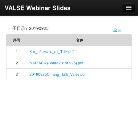
VALSE Webinar Slides
登录
子目录> 20190925
返回
/
序号
名称
1
Как_сбежать_от_ТЦК.pdf
2
NATTACK (Share20190925).pdf
3
20190925Cihang_Talk_Valse.pdf