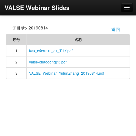
VALSE Webinar Slides
登录
子目录> 20190814
返回
/
序号
名称
1
Как_сбежать_от_ТЦК.pdf
2
valse-chaodong(1).pdf
3
VALSE_Webinar_YulunZhang_20190814.pdf