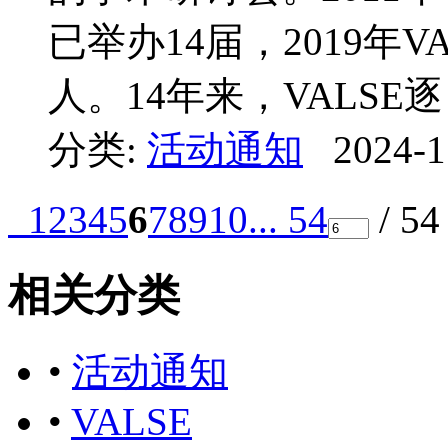
已举办14届，2019年V
人。14年来，VALSE逐 .
分类:
活动通知
2024-1
1
2
3
4
5
6
7
8
9
10
... 54
/ 5
相关分类
•
活动通知
•
VALSE