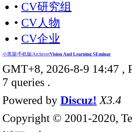
•
CV研究组
•
CV人物
•
CV企业
小黑屋
|
手机版
|
Archiver
|
Vision And Learning SEminar
GMT+8, 2026-8-9 14:47
, 
7 queries .
Powered by
Discuz!
X3.4
Copyright © 2001-2020, Te