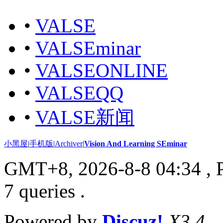
•
VALSE
•
VALSEminar
•
VALSEONLINE
•
VALSEQQ
•
VALSE新闻
小黑屋
|
手机版
|
Archiver
|
Vision And Learning SEminar
GMT+8, 2026-8-8 04:34
, 
7 queries .
Powered by
Discuz!
X3.4