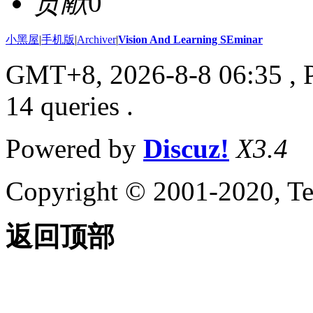
贡献
0
小黑屋
|
手机版
|
Archiver
|
Vision And Learning SEminar
GMT+8, 2026-8-8 06:35
, 
14 queries .
Powered by
Discuz!
X3.4
Copyright © 2001-2020, Te
返回顶部