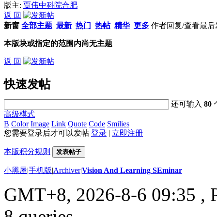
版主:
贾伟中科院合肥
返 回
新窗
全部主题
最新
热门
热帖
精华
更多
作者
回复/查看
最后
本版块或指定的范围内尚无主题
返 回
快速发帖
还可输入
80
高级模式
B
Color
Image
Link
Quote
Code
Smilies
您需要登录后才可以发帖
登录
|
立即注册
本版积分规则
发表帖子
小黑屋
|
手机版
|
Archiver
|
Vision And Learning SEminar
GMT+8, 2026-8-6 09:35
, 
8 queries .