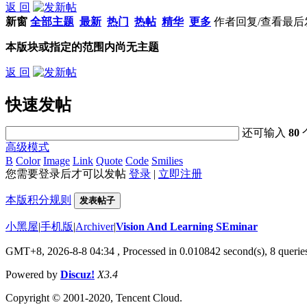
返 回
新窗
全部主题
最新
热门
热帖
精华
更多
作者
回复/查看
最后
本版块或指定的范围内尚无主题
返 回
快速发帖
还可输入
80
高级模式
B
Color
Image
Link
Quote
Code
Smilies
您需要登录后才可以发帖
登录
|
立即注册
本版积分规则
发表帖子
小黑屋
|
手机版
|
Archiver
|
Vision And Learning SEminar
GMT+8, 2026-8-8 04:34
, Processed in 0.010842 second(s), 8 queries
Powered by
Discuz!
X3.4
Copyright © 2001-2020, Tencent Cloud.