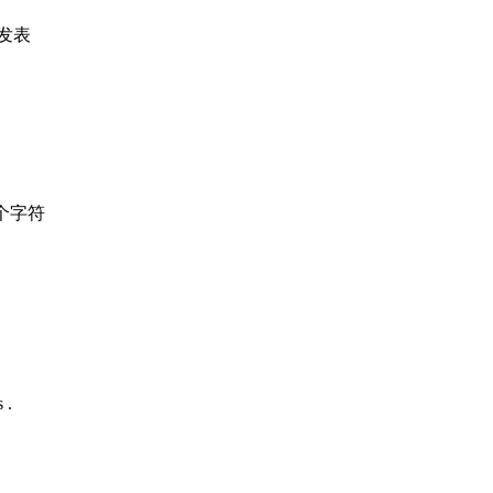
发表
个字符
 .