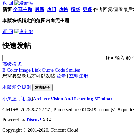
返 回
新窗
全部主题
最新
热门
热帖
精华
更多
作者
回复/查看
最后
本版块或指定的范围内尚无主题
返 回
快速发帖
还可输入
80
高级模式
B
Color
Image
Link
Quote
Code
Smilies
您需要登录后才可以发帖
登录
|
立即注册
本版积分规则
发表帖子
小黑屋
|
手机版
|
Archiver
|
Vision And Learning SEminar
GMT+8, 2026-8-7 22:57
, Processed in 0.010819 second(s), 8 queries
Powered by
Discuz!
X3.4
Copyright © 2001-2020, Tencent Cloud.