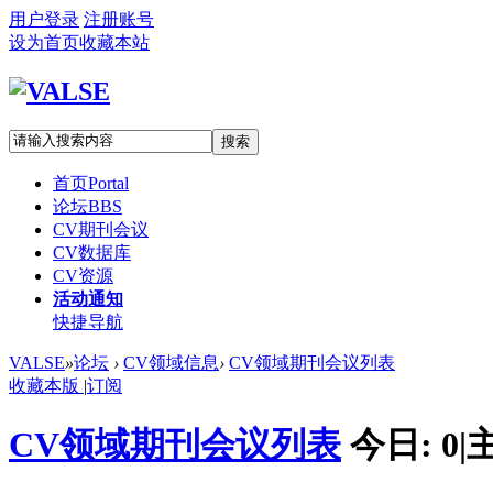
用户登录
注册账号
设为首页
收藏本站
搜索
首页
Portal
论坛
BBS
CV期刊会议
CV数据库
CV资源
活动通知
快捷导航
VALSE
»
论坛
›
CV领域信息
›
CV领域期刊会议列表
收藏本版
|
订阅
CV领域期刊会议列表
今日:
0
|