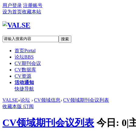
用户登录
注册账号
设为首页
收藏本站
搜索
首页
Portal
论坛
BBS
CV期刊会议
CV数据库
CV资源
活动通知
快捷导航
VALSE
»
论坛
›
CV领域信息
›
CV领域期刊会议列表
收藏本版
|
订阅
CV领域期刊会议列表
今日:
0
|