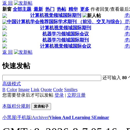
返 回
新窗
全部主题
最新
热门
热帖
精华
更多
作者
回复/查看
最后
计算机视觉领域国际期刊
李
中国计算机学会推荐国际学术期刊 （前沿、交叉与综合）
贾
计算机视觉领域国际期刊
李
机器学习领域国际会议
李
机器学习领域国际期刊
李
计算机视觉领域国际会议
李
返 回
快速发帖
还可输入
80
高级模式
B
Color
Image
Link
Quote
Code
Smilies
您需要登录后才可以发帖
登录
|
立即注册
本版积分规则
发表帖子
小黑屋
|
手机版
|
Archiver
|
Vision And Learning SEminar