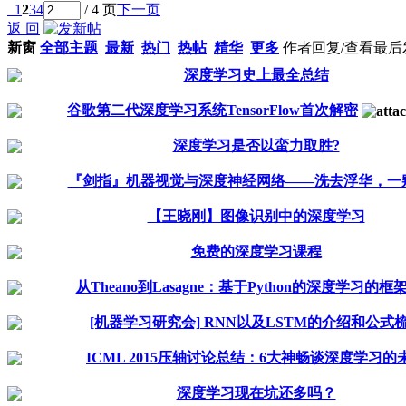
1
2
3
4
/ 4 页
下一页
返 回
新窗
全部主题
最新
热门
热帖
精华
更多
作者
回复/查看
最后
深度学习史上最全总结
谷歌第二代深度学习系统TensorFlow首次解密
深度学习是否以蛮力取胜?
『剑指』机器视觉与深度神经网络——洗去浮华，一
【王晓刚】图像识别中的深度学习
免费的深度学习课程
从Theano到Lasagne：基于Python的深度学习的框
[机器学习研究会] RNN以及LSTM的介绍和公式
ICML 2015压轴讨论总结：6大神畅谈深度学习的
深度学习现在坑还多吗？