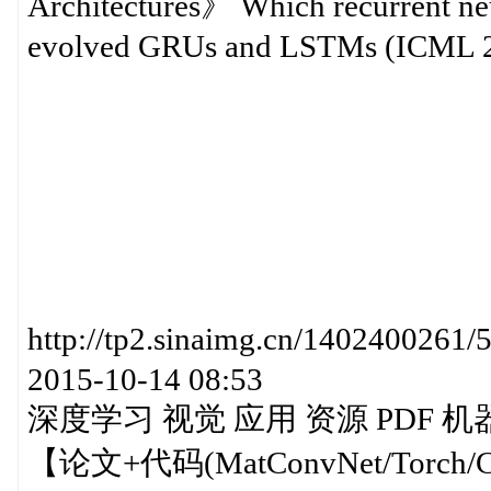
Architectures》 Which recurrent neu
evolved GRUs and LSTMs (ICML 2
http://tp2.sinaimg.cn/14024
2015-10-14 08:53
深度学习 视觉 应用 资源 PDF 机
【论文+代码(MatConvNet/Torc