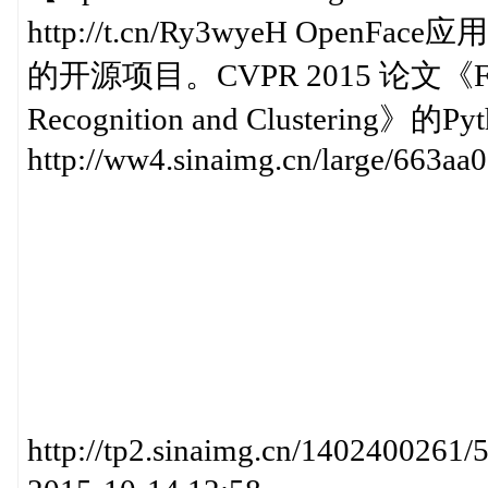
http://t.cn/Ry3wyeH Ope
的开源项目。CVPR 2015 论文《FaceNet
Recognition and Clustering》的
http://ww4.sinaimg.cn/large/663a
http://tp2.sinaimg.cn/14024