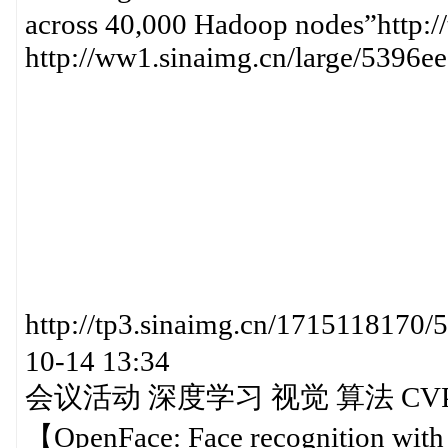
across 40,000 Hadoop nodes”http:/
http://ww1.sinaimg.cn/large/5396
http://tp3.sinaimg.cn/171511
10-14 13:34
会议活动 深度学习 视觉 算法 CVP
【OpenFace: Face recognition with