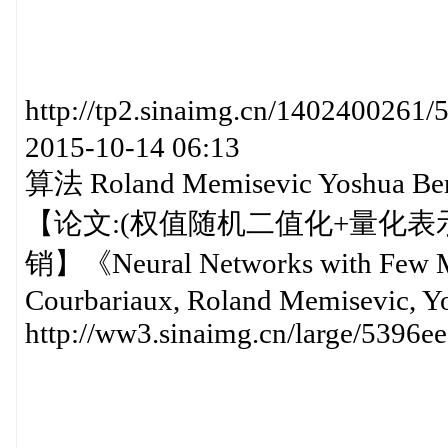
http://tp2.sinaimg.cn/14024
2015-10-14 06:13
算法 Roland Memisevic Yoshua 
【论文:(权值随机二值化+量化
销】《Neural Networks with Few Mu
Courbariaux, Roland Memisevic, Y
http://ww3.sinaimg.cn/large/5396