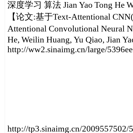
深度学习 算法 Jian Yao Tong He W
【论文:基于Text-Attentional C
Attentional Convolutional Neural 
He, Weilin Huang, Yu Qiao, Jian Ya
http://ww2.sinaimg.cn/large/5396
http://tp3.sinaimg.cn/20095575