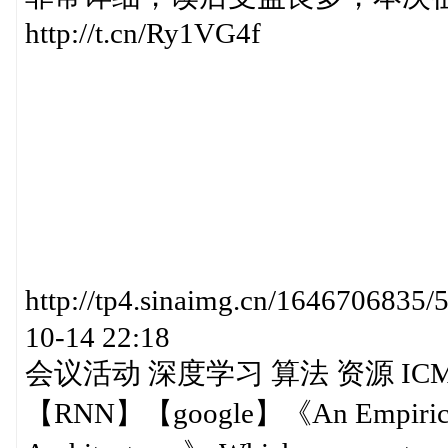
http://t.cn/Ry1VG4f
http://tp4.sinaimg.cn/16467068
10-14 22:18
会议活动 深度学习 算法 资源 ICM
【RNN】【google】《An Empirical Ex