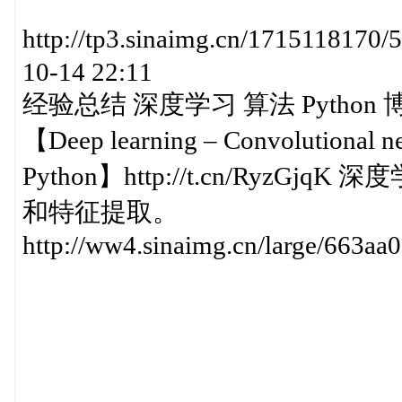
http://tp3.sinaimg.cn/171511
10-14 22:11
经验总结 深度学习 算法 Python
【Deep learning – Convolutional neu
Python】http://t.cn/Ryz
和特征提取。
http://ww4.sinaimg.cn/large/663a