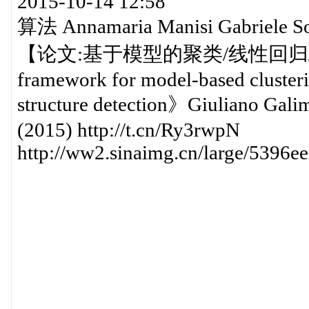
2015-10-14 12:58
算法 Annamaria Manisi Gabriele 
【论文:基于模型的聚类/线性回归/多
framework for model-based clusterin
structure detection》Giuliano Galimb
(2015) http://t.cn/Ry3rwpN
http://ww2.sinaimg.cn/large/5396