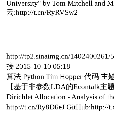
University" by Tom Mitchell and M
云:http://t.cn/RyRVSw2
http://tp2.sinaimg.cn/140240
接 2015-10-10 05:18
算法 Python Tim Hopper 代码 
【基于非参数LDA的Econtalk主题分析
Dirichlet Allocation - Analysis of
http://t.cn/Ry8D6eJ GitHub:http://