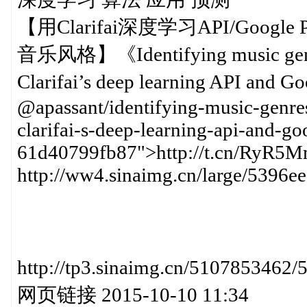
【用Clarifai深度学习API/Google
音乐风格】《Identifying music genres
Clarifai’s deep learning API and G
@apassant/identifying-music-genre
clarifai-s-deep-learning-api-and-go
61d40799fb87">http://t.cn/RyR5
http://ww4.sinaimg.cn/large/5396
http://tp3.sinaimg.cn/51078
网页链接 2015-10-10 11:34