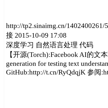
http://tp2.sinaimg.cn/140240
接 2015-10-09 17:08
深度学习 自然语言处理 代码
【开源(Torch):Facebook AI的
generation for testing text underst
GitHub:http://t.cn/RyQdqjK 参阅: