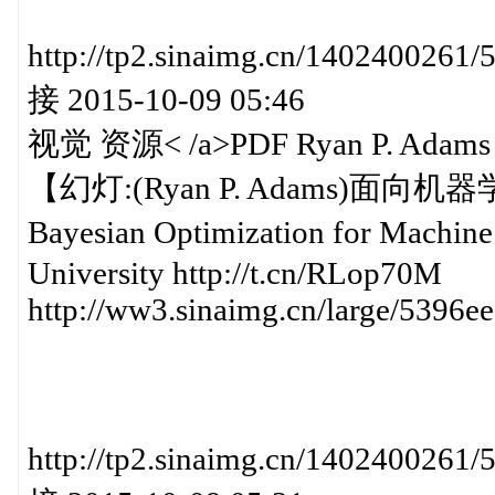
http://tp2.sinaimg.cn/140240
接 2015-10-09 05:46
视觉 资源< /a>PDF Ryan P. Ad
【幻灯:(Ryan P. Adams)面向机
Bayesian Optimization for Machin
University http://t.cn/RLop70M
http://ww3.sinaimg.cn/large/5396
http://tp2.sinaimg.cn/140240