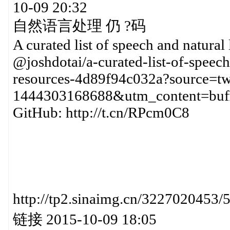
10-09 20:32
自然语言处理 仍 ?码
A curated list of speech and natural
@joshdotai/a-curated-list-of-speec
resources-4d89f94c032a?source=t
1444303168688&utm_content=buff
GitHub: http://t.cn/RPcm0C8
http://tp2.sinaimg.cn/32270
链接 2015-10-09 18:05