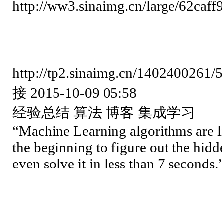
http://ww3.sinaimg.cn/large/62caf
http://tp2.sinaimg.cn/140240
接 2015-10-09 05:58
经验总结 算法 博客 集成学习
“Machine Learning algorithms are l
the beginning to figure out the hidd
even solve it in less than 7 seconds