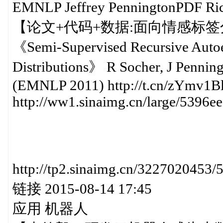
EMNLP Jeffrey PenningtonPDF
【论文+代码+数据:面向情感标
《Semi-Supervised Recursive Autoen
Distributions》 R Socher, J Pennin
(EMNLP 2011) http://t.cn/zYmv1Bl
http://ww1.sinaimg.cn/large/5396
http://tp2.sinaimg.cn/32270
链接 2015-08-14 17:45
应用 机器人