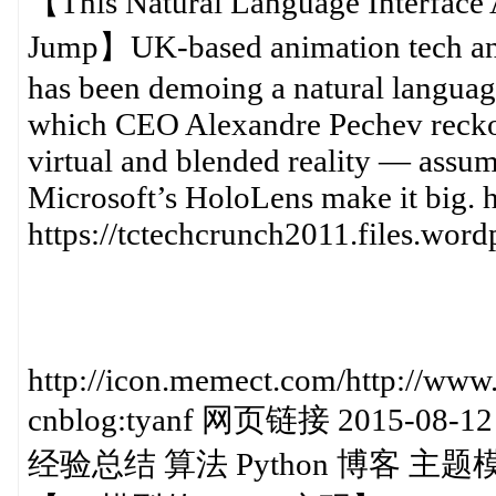
【This Natural Language Interface
Jump】UK-based animation tech and 
has been demoing a natural language
which CEO Alexandre Pechev reckons
virtual and blended reality — assu
Microsoft’s HoloLens make it big.
https://tctechcrunch2011.files.wo
http://icon.memect.com/http://ww
cnblog:tyanf 网页链接 2015-08-12 
经验总结 算法 Python 博客 主题