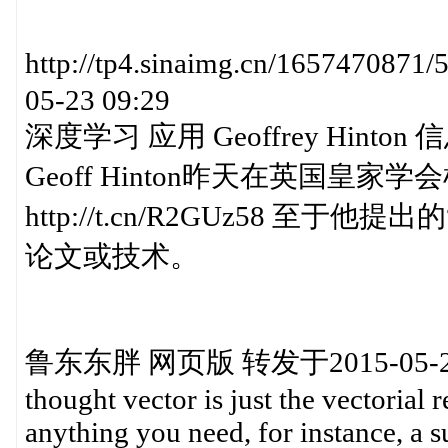
http://tp4.sinaimg.cn/1657470
05-23 09:29
深度学习 应用 Geoffrey Hinton
Geoff Hinton昨天在英国
http://t.cn/R2GUz58 
论文或技术。
鲁东东胖 网页版 转发于2015-05-23
thought vector is just the vectorial 
anything you need, for instance, a s