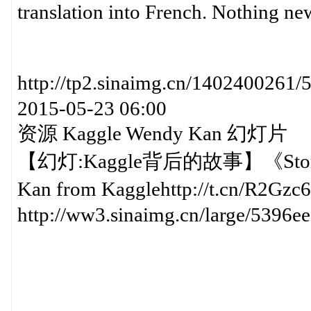
translation into French. Nothing ne
http://tp2.sinaimg.cn/14024
2015-05-23 06:00
资源 Kaggle Wendy Kan 幻灯片
【幻灯:Kaggle背后的故事】《Stories B
Kan from Kagglehttp://t.cn/R2Gzc6
http://ww3.sinaimg.cn/large/5396