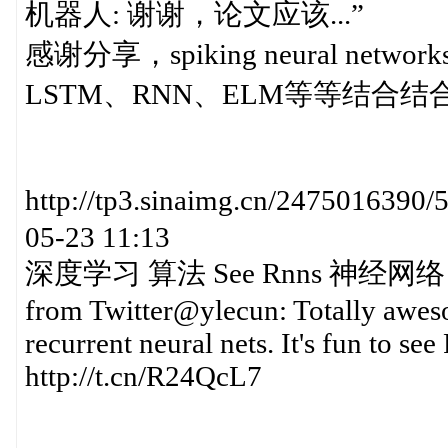
机器人: 谢谢，论文应该...”
感谢分享，spiking neural n
LSTM、RNN、ELM等等结合结
http://tp3.sinaimg.cn/2475016
05-23 11:13
深度学习 算法 See Rnns 神经网络
from Twitter@ylecun: Totally awes
recurrent neural nets. It's fun to s
http://t.cn/R24QcL7