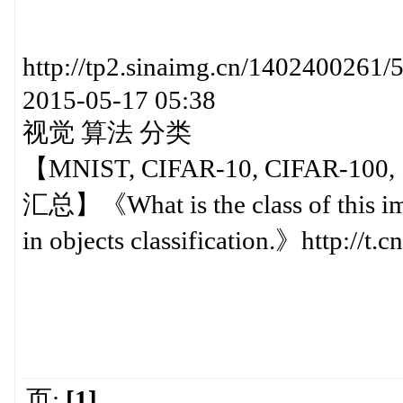
http://tp2.sinaimg.cn/14024
2015-05-17 05:38
视觉 算法 分类
【MNIST, CIFAR-10, CIFAR-
汇总】《What is the class of this imag
in objects classification.》http://
页:
[1]