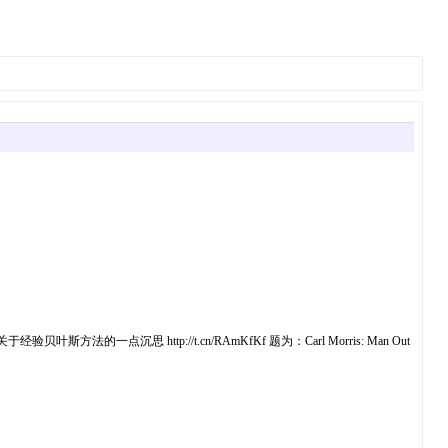
点沉思 http://t.cn/RAmKfKf 题为：Carl Morris: Man Out