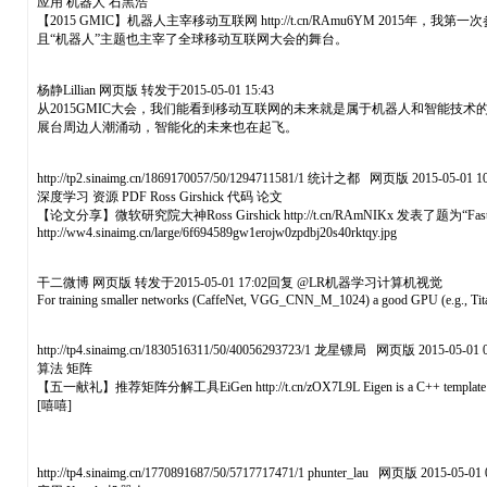
应用 机器人 石黑浩
【2015 GMIC】机器人主宰移动互联网 http://t.cn/RAmu6YM
且“机器人”主题也主宰了全球移动互联网大会的舞台。
杨静Lillian 网页版 转发于2015-05-01 15:43
从2015GMIC大会，我们能看到移动互联网的未来就是属于机器人和智能技
展台周边人潮涌动，智能化的未来也在起飞。
http://tp2.sinaimg.cn/1869170057/50/1294711581/1 统计之都 网页版 2015-05-01 10
深度学习 资源 PDF Ross Girshick 代码 论文
【论文分享】微软研究院大神Ross Girshick http://t.cn/RAmNIKx 发表了题为“F
http://ww4.sinaimg.cn/large/6f694589gw1erojw0zpdbj20s40rktqy.jpg
干二微博 网页版 转发于2015-05-01 17:02回复 @LR机器学习计算机视觉
For training smaller networks (CaffeNet, VGG_CNN_M_1024) a good GPU (e.g., Titan,
http://tp4.sinaimg.cn/1830516311/50/40056293723/1 龙星镖局 网页版 2015-05-01 0
算法 矩阵
【五一献礼】推荐矩阵分解工具EiGen http://t.cn/zOX7L9L Eigen is a C++ template lib
[嘻嘻]
http://tp4.sinaimg.cn/1770891687/50/5717717471/1 phunter_lau 网页版 2015-05-01 