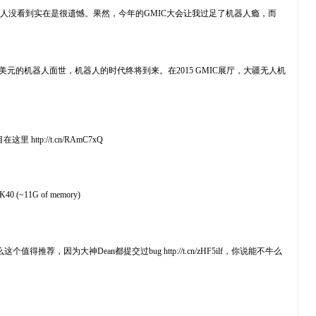
发的美女机器人没看到实在是很遗憾。果然，今年的GMIC大会让我过足了机器人瘾，而
元的机器人面世，机器人的时代终将到来。在2015 GMIC展厅，大疆无人机
 http://t.cn/RAmC7xQ
 a K40 (~11G of memory)
 algorithms. 要问什么这个值得推荐，因为大神Dean都提交过bug http://t.cn/zHF5ilf，你说能不牛么