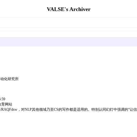
VALSE's Archiver
自动化研究所
:59
译 教育网站
/t.cn/RAQFdsw，对NLP其他领域乃至CS的写作都是适用的。特别认同幻灯中强