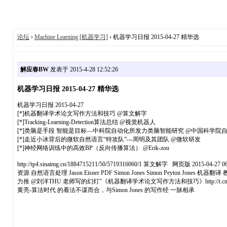
论坛
›
Machine Learning [机器学习]
› 机器学习日报 2015-04-27 精华选
解应春BW
发表于 2015-4-28 12:52:26
机器学习日报 2015-04-27 精华选
机器学习日报 2015-04-27
[*]机器翻译学术论⽂写作⽅法和技巧 @算文解字
[*]Tracking-Learning-Detection算法总结 @视觉机器人
[*]类脑是手段 智能是目标—中科院自动化所发力类脑智能研究 @中国科学院
[*]走近小冰背后的微软自然语言“特攻队”---周明及其团队 @微软研发
[*]神经网络训练中的高效BP（反向传播算法） @Erik-zou
http://tp4.sinaimg.cn/1884715211/50/5719316060/1 算文解字 网页版 2015-04-27 06
资源 自然语言处理 Jason Eisner PDF Simon Jones Simon Peyton Jones 机器翻
力推 @刘洋THU 老师写的幻灯"《机器翻译学术论⽂写作⽅法和技巧》http:/
黄亮-算法时代 的看法不谋而合，与Simon Jones 的写作经 一脉相承