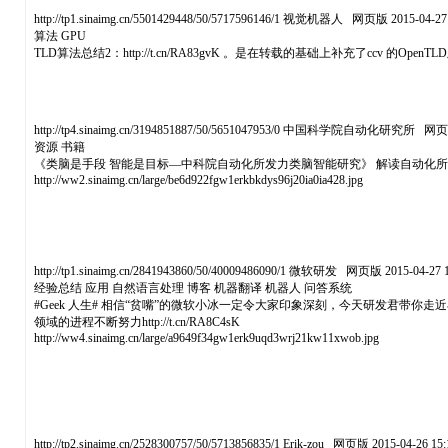
http://tp1.sinaimg.cn/5501429448/50/5717596146/1 视觉机器人 网页版 2015-04-27 
算法 GPU
TLD算法总结2：http://t.cn/RA83gvK 。是在转载的基础上补充了ccv 的Open
http://tp4.sinaimg.cn/3194851887/50/5651047953/0 中国科学院自动化研究所 网页版 
资源 书籍
《类脑是手段 智能是目标—中科院自动化所发力类脑智能研究》 解读自动化所大脑的又一
http://ww2.sinaimg.cn/large/be6d922fgw1erkbkdys96j20ia0ia428.jpg
http://tp1.sinaimg.cn/2841943860/50/40009486090/1 微软研发 网页版 2015-04-27 1
经验总结 应用 自然语言处理 博客 机器翻译 机器人 问答系统
#Geek 人生# 相信“贫嘴”的微软小冰一定令大家印象深刻，今天研发君带
领域的进程不断努力http://t.cn/RA8C4sK
http://ww4.sinaimg.cn/large/a9649f34gw1erk9uqd3wrj21kw11xwob.jpg
http://tp2.sinaimg.cn/2528300757/50/5713856835/1 Erik-zou 网页版 2015-04-26 15: