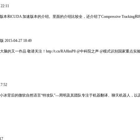
22:11
TLD版本和CUDA 加速版本的介绍。里面的介绍比较全，还介绍了Compressive Tracking和P
2015-04-27 18:49
作品 敬请关注！http://t.cn/RA8lmP8 @中科院之声 @模式识别国家重点实
7:52
你走近小冰背后的微软自然语言“特攻队”---周明及其团队专注于机器翻译、聊天机器
17