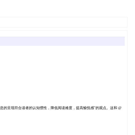
调的“让信息的呈现符合读者的认知惯性，降低阅读难度，提⾼愉悦感"的观点。这和 @