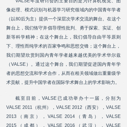
VALSE年度研讨会的主要目的是为计算机视觉、图
美团
成为VALSE 2022 金牌赞助商
像处理、模式识别与机器学习研究领域内的中国青年学者
闪马智能
成为VALSE 2022 金牌赞助商
（以80后为主）提供一个深层次学术交流的舞台。在这个
腾讯优图
成为VALSE 2022 金牌赞助商
舞台上，我们恪守并倡导理性批判、勇于探索、实证、创
深圳传音控股股份有限公司
成为VALSE 2022 金牌赞助商
新等科学精神；在这个舞台上，我们倡导自由平等原则
百度
成为VALSE 2022 金牌赞助商
下、理性而纯学术的百家争鸣和思想交锋；这个舞台上，
极视角科技
成为VALSE 2022 金牌赞助商
我们期望欣赏到国内青年学者越来越优美的学术华尔兹
北京金山办公软件股份有限公司
成为VALSE 2022 金牌赞助
商
（VALSE）。通过这个舞台，我们期望促进国内青年学
Nreal
成为VALSE 2022 金牌赞助商
者的思想交流和学术合作，从而在相关领域做出重量级学
腾讯ARC Lab
成为VALSE 2022 金牌赞助商
术贡献，提升中国学者在国际学术舞台上的学术影响力。
地平线
成为VALSE 2022 金牌赞助商
奥比中光
成为VALSE 2022 金牌赞助商
截至目前，VALSE已成功举办十一届，分别为
美图
成为VALSE 2022 银牌赞助商
VALSE 2011（杭州），VALSE 2012（西安），VALSE
鉴智机器人
成为VALSE 2022 银牌赞助商
2013（南京），VALSE 2014（青岛），VALSE
武汉精测电子集团股份有限公司
成为VALSE 2022 银牌赞助
2015（成都），VALSE 2016（武汉），VALSE