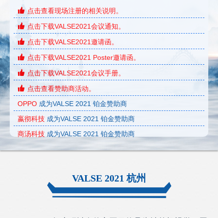
点击查看现场注册的相关说明。
点击下载VALSE2021会议通知。
点击下载VALSE2021邀请函。
点击下载VALSE2021 Poster邀请函。
点击下载VALSE2021会议手册。
点击查看赞助商活动。
OPPO
成为VALSE 2021 铂金赞助商
嬴彻科技
成为VALSE 2021 铂金赞助商
商汤科技
成为VALSE 2021 铂金赞助商
腾讯ARC应用研究中心
成为VALSE 2021 铂金赞助商
极视角科技
成为VALSE 2021 铂金赞助商
VALSE 2021 杭州
闪马智能
成为VALSE 2021 铂金赞助商
华为技术有限公司
成为VALSE 2021 铂金赞助商
图森未来
成为VALSE 2021 铂金赞助商