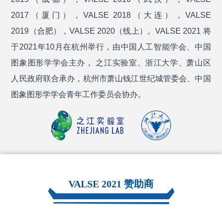
2017（厦门），VALSE 2018（大连），VALSE
腾讯
成为VALSE 2021 金牌赞助商
纽劢科技
成为VALSE 2021 银牌赞助商
2019（合肥），VALSE 2020（线上）。VALSE 2021 将
虹软
成为VALSE 2021 银牌赞助商
于2021年10月在杭州举行，由中国人工智能学会、中国
瑞莱智慧
成为VALSE 2021 银牌赞助商
图象图形学学会主办， 之江实验室、浙江大学、萧山区
易现先进科技
成为VALSE 2021 银牌赞助商
人民政府联合承办，杭州市萧山钱江世纪城管委会、中国
网易
成为VALSE 2021 银牌赞助商
图象图形学学会青年工作委员会协办。
TCL
成为VALSE 2021 银牌赞助商
深透医疗
成为VALSE 2021 银牌赞助商
爱奇艺
成为VALSE 2021 银牌赞助商
武汉精测电子集团股份有限公司
成为VALSE 2021 银牌赞助
商
长春市长光芯忆科技有限公司
成为VALSE 2021 银牌赞助商
VALSE 2021 赞助商
美图影像实验室
成为VALSE 2021 银牌赞助商
南京坤前计算机科技有限公司
成为VALSE 2021 银牌赞助商