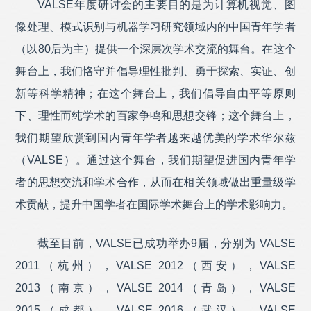
VALSE年度研讨会的主要目的是为计算机视觉、图
真格基金
成为VALSE 2021 铂金赞助商
像处理、模式识别与机器学习研究领域内的中国青年学者
超参数科技
成为VALSE 2021 金牌赞助商
（以80后为主）提供一个深层次学术交流的舞台。在这个
酷家乐
成为VALSE 2021 金牌赞助商
舞台上，我们恪守并倡导理性批判、勇于探索、实证、创
地平线
成为VALSE 2021 金牌赞助商
新等科学精神；在这个舞台上，我们倡导自由平等原则
奥比中光
成为VALSE 2021 金牌赞助商
下、理性而纯学术的百家争鸣和思想交锋；这个舞台上，
格灵深瞳
成为VALSE 2021 金牌赞助商
我们期望欣赏到国内青年学者越来越优美的学术华尔兹
MindSpore
成为VALSE 2021 金牌赞助商
（VALSE）。通过这个舞台，我们期望促进国内青年学
快手
成为VALSE 2021 金牌赞助商
AMAX
成为VALSE 2021 金牌赞助商
者的思想交流和学术合作，从而在相关领域做出重量级学
美团
成为VALSE 2021 金牌赞助商
术贡献，提升中国学者在国际学术舞台上的学术影响力。
百度
成为VALSE 2021 金牌赞助商
截至目前，VALSE已成功举办9届，分别为 VALSE
Momenta
成为VALSE 2021 金牌赞助商
2011（杭州），VALSE 2012（西安），VALSE
如本科技
成为VALSE 2021 金牌赞助商
2013（南京），VALSE 2014（青岛），VALSE
一微半导体
成为VALSE 2021 金牌赞助商
2015（成都），VALSE 2016（武汉），VALSE
海康威视
成为VALSE 2021 金牌赞助商