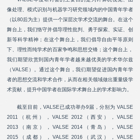
成都睿沿科技有限公司
成为VALSE 2020 赞助商
像处理、模式识别与机器学习研究领域内的中国青年学者
长春市长光芯忆科技有限公司
成为VALSE 2020 赞助商
（以80后为主）提供一个深层次学术交流的舞台。在这个
北京驭光科技发展有限公司
成为VALSE 2020 赞助商
舞台上，我们恪守并倡导理性批判、勇于探索、实证、创
北京图森未来科技有限公司
成为VALSE 2020 赞助商
新等科学精神；在这个舞台上，我们倡导自由平等原则
北京市商汤科技开发有限公司
成为VALSE 2020 赞助商
下、理性而纯学术的百家争鸣和思想交锋；这个舞台上，
北京深睿博联科技有限责任公司
成为VALSE 2020 赞助商
我们期望欣赏到国内青年学者越来越优美的学术华尔兹
北京三快科技有限公司
成为VALSE 2020 赞助商
（VALSE）。通过这个舞台，我们期望促进国内青年学
北京旷视科技有限公司
成为VALSE 2020 赞助商
者的思想交流和学术合作，从而在相关领域做出重量级学
北京格灵深瞳信息技术有限公司
成为VALSE 2020 赞助商
术贡献，提升中国学者在国际学术舞台上的学术影响力。
百度在线网络技术（北京）有限公司
成为VALSE 2020 赞助
商
截至目前，VALSE已成功举办9届，分别为 VALSE
2011（杭州），VALSE 2012（西安），VALSE
2013（南京），VALSE 2014（青岛），VALSE
2015（成都），VALSE 2016（武汉），VALSE